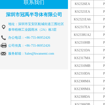
联系我们
KS2326EA
P
KS2321EA
P
深圳市冠禹半导体有限公司
KS2321EA6
P
地址：深圳市宝安区航城街道三围社区
KS2317EA
P
泰华梧桐工业园雨水（2A）栋3层
KS2338UA2
P
办公电话：+86-755-86952426
KS2310HB
P
公司传真：+86-755-86952426
KS2321DA
P
服务邮箱：Sales@kwansemi.com
KS2317MA
P
KS2310MB
P
KS2310DA
P
KS2308MA
P
KS2309MA
P
KS2308DA
P
KS2306DB
P