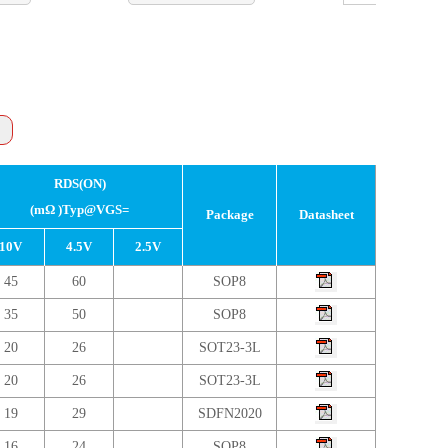
RDS(ON)
(mΩ )Typ@VGS=
Package
Datasheet
10V
4.5V
2.5V
45
60
SOP8
35
50
SOP8
20
26
SOT23-3L
20
26
SOT23-3L
19
29
SDFN2020
16
24
SOP8