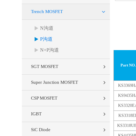
Trench MOSFET
N沟道
P沟道
N+P沟道
Part NO.
SGT MOSFET
Super Junction MOSFET
KS3369H
KS9435H
CSP MOSFET
KS3320E
IGBT
KS3318E
KS3318U
SiC Diode
KS4435H