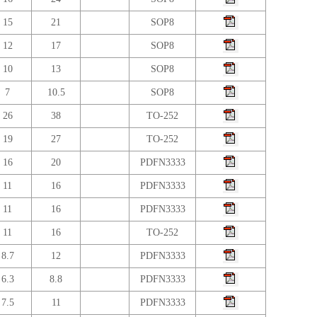
15
21
SOP8
12
17
SOP8
10
13
SOP8
7
10.5
SOP8
26
38
TO-252
19
27
TO-252
16
20
PDFN3333
11
16
PDFN3333
11
16
PDFN3333
11
16
TO-252
8.7
12
PDFN3333
6.3
8.8
PDFN3333
7.5
11
PDFN3333