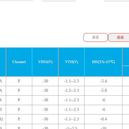
重置
Channel
VDSS(V)
VTH(V)
IDS(TA=25℃)
A
P
-30
-1.1--2.3
-5.4
A
P
-30
-1.2--2.3
-5.8
A
P
-30
-1.1--2.3
-6
B
P
-30
-1.1--2.3
-6
B2
P
-30
-1.1--2.3
-8.4
B
P
-30
-1--2.5
-10